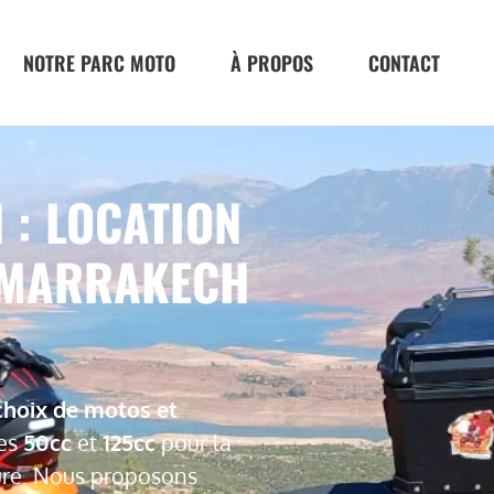
NOTRE PARC MOTO
À PROPOS
CONTACT
: LOCATION
 MARRAKECH
choix de motos et
les
50cc
et
125cc
pour la
ure. Nous proposons