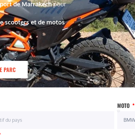
oport de Marrakech
pour
de scooters et de motos
E PARC
MOTO