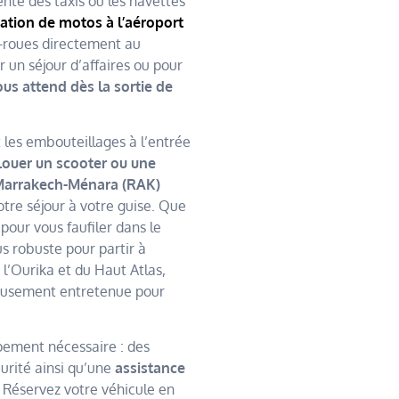
ente des taxis ou les navettes
ation de motos à l’aéroport
x-roues directement au
r un séjour d’affaires ou pour
us attend dès la sortie de
 les embouteillages à l’entrée
ouer un scooter ou une
 Marrakech-Ménara (RAK)
otre séjour à votre guise. Que
our vous faufiler dans le
us robuste pour partir à
 l’Ourika et du Haut Atlas,
ureusement entretenue pour
ipement nécessaire : des
urité ainsi qu’une
assistance
 Réservez votre véhicule en