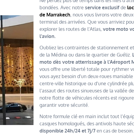
Ne perdez plus de temps dans les files d’att
bondées. Avec notre
service exclusif
de
loc
de Marrakech
, nous vous livrons votre deu
terminal des arrivées. Que vous arriviez pou
explorer les routes de l’Atlas,
votre moto vo
l’avion.
Oubliez les contraintes de stationnement et
de la Médina ou dans le quartier de Guéliz.
L
moto dès votre atterrissage à l’Aéroport
vous offre une liberté totale pour rythmer v
vous ayez besoin d’un deux-roues maniable p
centre-ville historique ou d’une cylindrée pl
l’assaut des routes sinueuses de la vallée de
notre flotte de véhicules récents est rigo
garantir votre sécurité.
Notre formule clé en main inclut tout l’équ
casques homologués, des antivols haute séc
disponible 24h/24 et 7j/7
en cas de besoin.