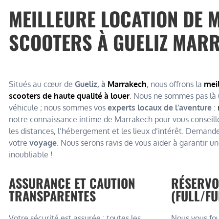
MEILLEURE LOCATION DE 
SCOOTERS À GUELIZ MAR
Situés au cœur de
Gueliz, à
Marrakech
, nous offrons la
meil
scooters de haute qualité à louer
.
Nous ne sommes pas là 
véhicule ; nous sommes vos
experts locaux de l’aventure
:
notre connaissance intime de Marrakech pour vous conseiller
les distances, l’hébergement et les lieux d’intérêt. Demande
votre
voyage
. Nous serons ravis de vous aider à garantir u
inoubliable !
ASSURANCE ET CAUTION
RÉSERVO
TRANSPARENTES
(FULL/FU
Votre sécurité est assurée : toutes les
Nous vous fou