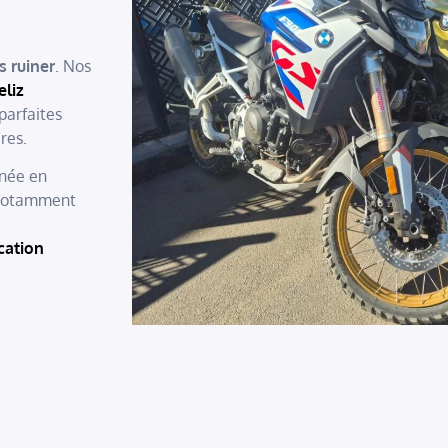
s ruiner
. Nos
eliz
parfaites
res.
rnée en
notamment
cation