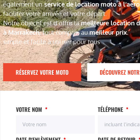
également un
service de location moto à l’aér
faciliter votre arrivée et votre départ.
Notre objectif est d’offrir la
meilleure location 
à Marrakech
, tout compris, au
meilleur prix.
simple et facile à utiliser pour tous
RÉSERVEZ VOTRE MOTO
DÉCOUVREZ NOTR
VOTRE NOM
TÉLÉPHONE
DATE D'ENLÈVEMENT
DATE DE RETOUR