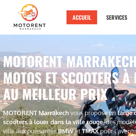
ACCUEIL
SERVICES
MOTORENT MARRAKECH 
MOTOS ET SCOOTERS À
AU MEILLEUR PRIX
MOTORENT Marrakech
vous propose un
large 
scooters à louer dans la ville rouge
, des modè
ville aux puissantes
BMW
et
TMAX
pour l’avent